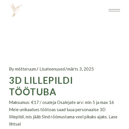
Skip
to
the
content
By m6tteruum
Lisateenused
märts 3, 2025
3D LILLEPILDI
TÖÖTUBA
Maksumus: €17 / osaleja Osalejate arv: min 5 ja max 16
Meie unikaalses töötoas saad luua personaalse 3D
lillepildi, mis jääb Sind rõõmustama veel pikaks ajaks. Lase
lihtsal