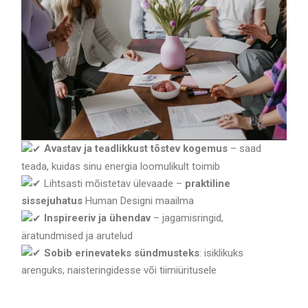
Avastav ja teadlikkust tõstev kogemus
– saad
teada, kuidas sinu energia loomulikult toimib
Lihtsasti mõistetav ülevaade –
praktiline
sissejuhatus
Human Designi maailma
Inspireeriv ja ühendav
– jagamisringid,
äratundmised ja arutelud
Sobib erinevateks sündmusteks
: isiklikuks
arenguks, naisteringidesse või tiimiüritusele