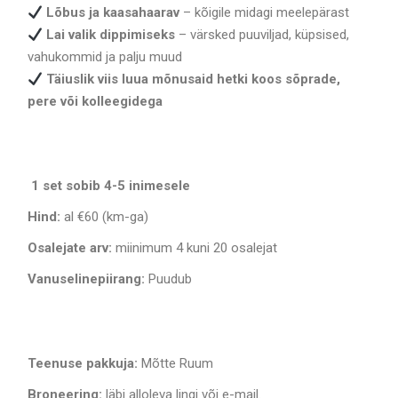
Lõbus ja kaasahaarav
– kõigile midagi meelepärast
Lai valik dippimiseks
– värsked puuviljad, küpsised,
vahukommid ja palju muud
Täiuslik viis luua mõnusaid hetki koos sõprade,
pere või kolleegidega
1 set sobib 4-5 inimesele
Hind:
al €60 (km-ga)
Osalejate arv:
miinimum 4 kuni 20 osalejat
Vanuselinepiirang:
Puudub
Teenuse pakkuja:
Mõtte Ruum
Broneering:
läbi alloleva lingi või e-mail.