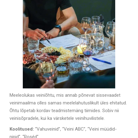
Meeleolukas veiniõhtu, mis annab põnevat sissevaadet
veinimaailma olles samas meelelahutuslikult üles ehitatud.
Õhtu lõpetab kordav teadmistemäng tiimides. Sobiv nii
veinisõpradele, kui ka värsketele veinihuvilistele.
Koolitused:
“Vahuveinid”, “Veini ABC”, “Veini müüdid-
nipid”, “Roséd”