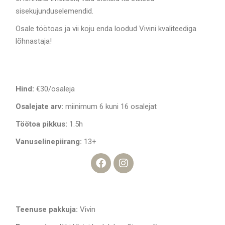
sisekujunduselemendid.
Osale töötoas ja vii koju enda loodud Vivini kvaliteediga
lõhnastaja!
Hind:
€30/osaleja
Osalejate arv:
miinimum 6 kuni 16 osalejat
Töötoa pikkus:
1.5h
Vanuselinepiirang:
13+
Teenuse pakkuja:
Vivin