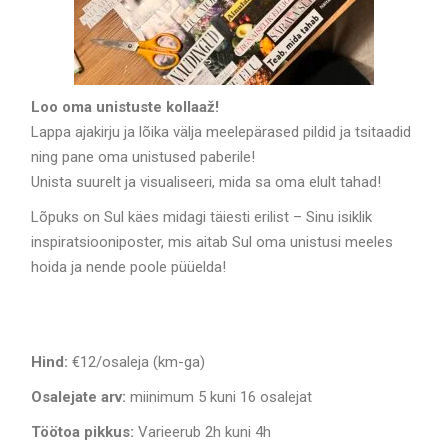
Loo oma unistuste kollaaž!
Lappa ajakirju ja lõika välja meelepärased pildid ja tsitaadid
ning pane oma unistused paberile!
Unista suurelt ja visualiseeri, mida sa oma elult tahad!
Lõpuks on Sul käes midagi täiesti erilist – Sinu isiklik
inspiratsiooniposter, mis aitab Sul oma unistusi meeles
hoida ja nende poole püüelda!
Hind:
€12/osaleja (km-ga)
Osalejate arv:
miinimum 5 kuni 16 osalejat
Töötoa pikkus:
Varieerub 2h kuni 4h