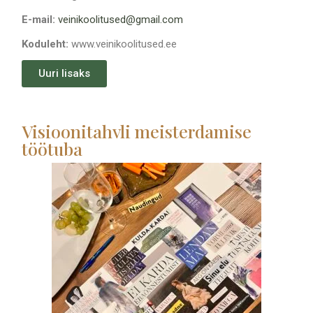
E-mail:
veinikoolitused@gmail.com
Koduleht:
www.veinikoolitused.ee
Uuri lisaks
Visioonitahvli meisterdamise
töötuba