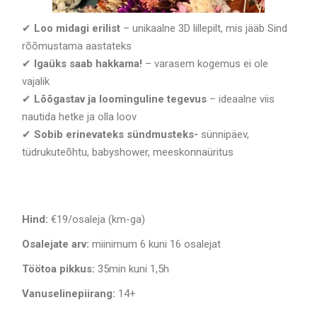
✔
Loo midagi erilist
– unikaalne 3D lillepilt, mis jääb Sind
rõõmustama aastateks
✔
Igaüks saab hakkama!
– varasem kogemus ei ole
vajalik
✔
Lõõgastav ja loominguline tegevus
– ideaalne viis
nautida hetke ja olla loov
✔
Sobib erinevateks sündmusteks-
sünnipäev,
tüdrukuteõhtu, babyshower, meeskonnaüritus
Hind:
€19/osaleja (km-ga)
Osalejate arv:
miinimum 6 kuni 16 osalejat
Töötoa pikkus:
35min kuni 1,5h
Vanuselinepiirang:
14+