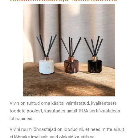
Vivin on tuntud oma käsitsi valmistatud, kvaliteetsete
toodete poolest, kasutades ainult IFRA sertifikaatidega
lõhnaaineid.
Vivini ruumilõhnastajad on loodud nii, et need mitte ainult
ei lõhnaks imeliselt, vaid oleksid ka stiilsed