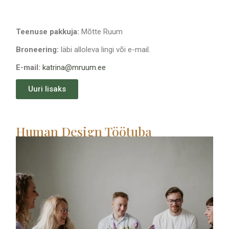
Teenuse pakkuja:
Mõtte Ruum
Broneering:
läbi alloleva lingi või e-mail.
E-mail:
katrina@mruum.ee
Uuri lisaks
Human Design Töötuba