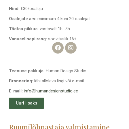
Hind:
€30/osaleja
Osalejate arv:
miinimum 4 kuni 20 osalejat
Töötoa pikkus:
vastavalt 1h -3h
Vanuselinepiirang:
soovituslik 16+
Teenuse pakkuja:
Human Design Studio
Broneering:
läbi alloleva lingi või e-mail.
E-mail:
info@humandesignstudio.ee
Uuri lisaks
Ruumilõhnastaja valmistamine