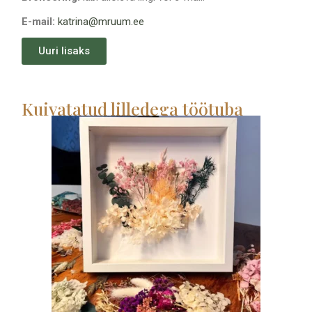
E-mail:
katrina@mruum.ee
Uuri lisaks
Kuivatatud lilledega töötuba