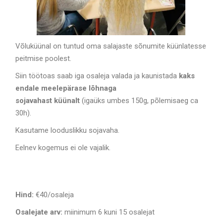
Võluküünal on tuntud oma salajaste sõnumite küünlatesse
peitmise poolest.
Siin töötoas saab iga osaleja valada ja kaunistada
kaks
endale meelepärase lõhnaga
sojavahast küünalt
(igaüks umbes 150g, põlemisaeg ca
30h).
Kasutame looduslikku sojavaha.
Eelnev kogemus ei ole vajalik.
Hind:
€40/osaleja
Osalejate arv:
miinimum 6 kuni 15 osalejat