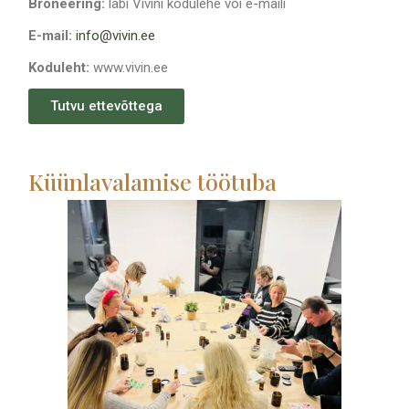
Broneering:
läbi Vivini kodulehe või e-maili
E-mail:
info@vivin.ee
Koduleht:
www.vivin.ee
Tutvu ettevõttega
Küünlavalamise töötuba