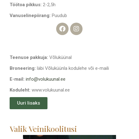
Töötoa pikkus:
2-2,5h
Vanuselinepiirang:
Puudub
Teenuse pakkuja:
Võluküünal
Broneering:
läbi Võluküünla kodulehe või e-maili
E-mail:
info@volukuunal.ee
Koduleht:
www.volukuunal.ee
Uuri lisaks
Valik Veinikoolitusi