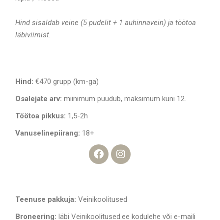
Hind sisaldab veine (5 pudelit + 1 auhinnavein) ja töötoa
läbiviimist.
Hind:
€470 grupp (km-ga)
Osalejate arv:
miinimum puudub, maksimum kuni 12.
Töötoa pikkus:
1,5-2h
Vanuselinepiirang:
18+
Teenuse pakkuja:
Veinikoolitused
Broneering:
läbi Veinikoolitused.ee kodulehe või e-maili