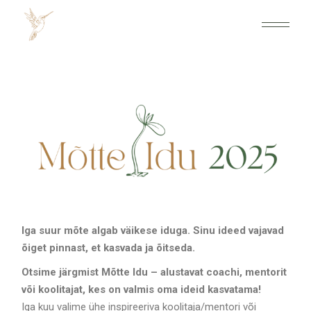
Iga suur mõte algab väikese iduga. Sinu ideed vajavad
õiget pinnast, et kasvada ja õitseda.
Otsime järgmist Mõtte Idu – alustavat coachi, mentorit
või koolitajat, kes on valmis oma ideid kasvatama!
Iga kuu valime ühe inspireeriva koolitaja/mentori või