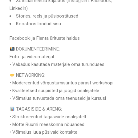
Sotsiaalmeedia kajastus (Instagram, Facebook,
LinkedIn)
Stories, reels ja püsipostitused
Koostöös loodud sisu
Facebooki ja Fienta ürituste haldus
DOKUMENTEERIMINE:
Foto- ja videomaterjal
• Vabadus kasutada materjale oma turunduses
NETWORKING:
• Modereeritud võrgustumisüritus pärast workshopi
• Kvaliteetsed suupisted ja joogid osalejatele
• Võimalus tutvustada oma teenuseid ja kursusi
TAGASISIDE & ARENG:
• Struktureeritud tagasiside osalejatelt
• Mõtte Ruumi meeskonna nõuanded
• Võimalus luua püsivaid kontakte