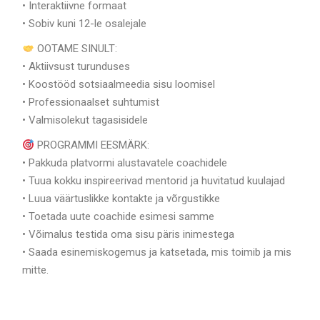
• Interaktiivne formaat
• Sobiv kuni 12-le osalejale
OOTAME SINULT:
• Aktiivsust turunduses
• Koostööd sotsiaalmeedia sisu loomisel
• Professionaalset suhtumist
• Valmisolekut tagasisidele
PROGRAMMI EESMÄRK:
• Pakkuda platvormi alustavatele coachidele
• Tuua kokku inspireerivad mentorid ja huvitatud kuulajad
• Luua väärtuslikke kontakte ja võrgustikke
• Toetada uute coachide esimesi samme
• Võimalus testida oma sisu päris inimestega
• Saada esinemiskogemus ja katsetada, mis toimib ja mis
mitte.