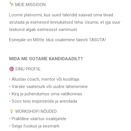
MEIE MISSIOON:
Loome platvormi, kus uued talendid saavad oma tiivad
sirutada ja esimesed lennukatsed teha. Usume, et iga suur
teekond algab esimesest sammust.
Esinejale on Mõtte Idus osalemine täiesti TASUTA!
MIDA ME OOTAME KANDIDAADILT?
SINU PROFIIL:
• Alustav coach, mentor või koolitaja
• Värske vaatenurk või uudne lähenemine
• Kirg ja pühendumus oma valdkonnas
• Soov teisi inspireerida ja arendada
WORKSHOPI NÕUDED:
• Praktiline väärtus osalejatele
• Selge fookus ja eesmärk